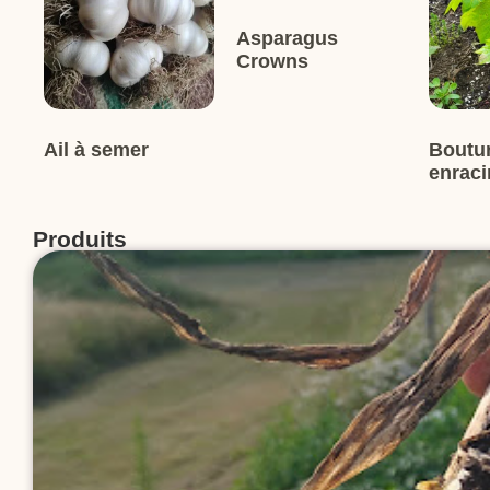
Asparagus
Crowns
Ail à semer
Boutu
enrac
Produits