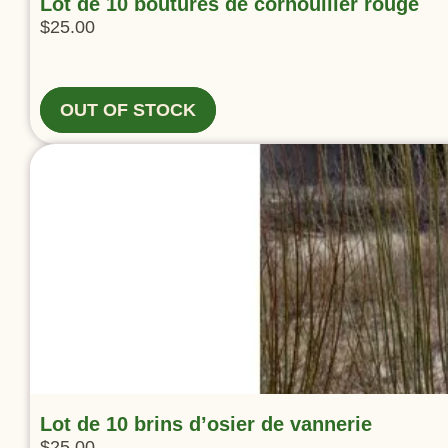
Lot de 10 boutures de cornouiller rouge
$
25.00
OUT OF STOCK
Lot de 10 brins d’osier de vannerie
$
25.00