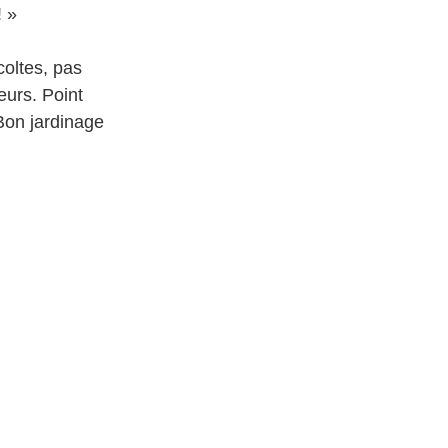
! »
coltes, pas
eurs. Point
Bon jardinage