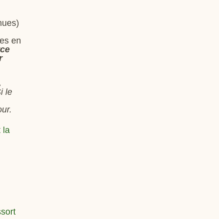
nues)
ées en
rce
r
.
i le
our.
 la
sort