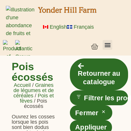
English
Français
Semences de légumes + céréales
Semences d’herbes et de fleurs
Semences en vrac
Plantes vivantes
Pois
Retourner au
écossés
catalogue
Accueil
/
Graines
de légumes et de
céréales
/
Pois et
Filtrer les pro
fèves
/ Pois
écossés
Fermer
Ouvrez les cosses
lorsque les pois
Appliquer
sont bien dodus