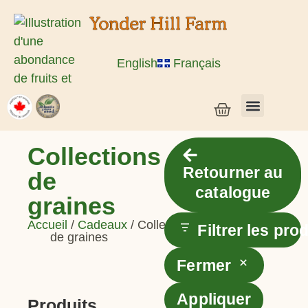
English
Français
Semences de légumes + céréales
Semences d’herbes et de fleurs
Semences en vrac
Plantes vivantes
Collections
Retourner au
de
catalogue
graines
Accueil
/
Cadeaux
/ Collections
Filtrer les pro
de graines
Fermer
Appliquer
Produits