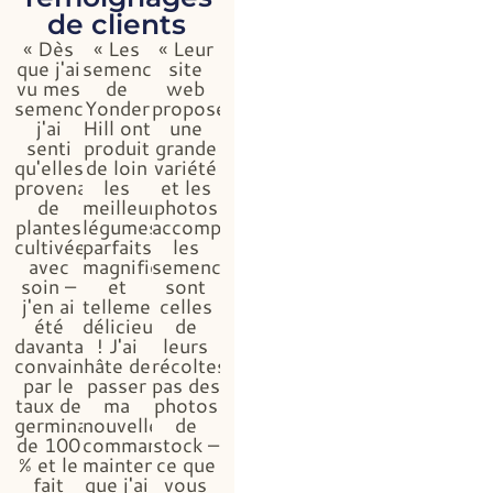
de clients
« Dès
« Les
« Leur
que j'ai
semences
site
vu mes
de
web
semences,
Yonder
propose
j'ai
Hill ont
une
senti
produit
grande
qu'elles
de loin
variété
provenaient
les
et les
de
meilleurs
photos
plantes
légumes,
accompagnant
cultivées
parfaits,
les
avec
magnifiques
semences
soin –
et
sont
j'en ai
tellement
celles
été
délicieux
de
davantage
! J'ai
leurs
convaincue
hâte de
récoltes,
par le
passer
pas des
taux de
ma
photos
germination
nouvelle
de
de 100
commande,
stock –
% et le
maintenant
ce que
fait
que j'ai
vous