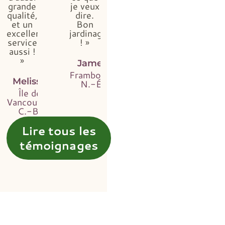
grande
je veux
qualité,
dire.
et un
Bon
excellent
jardinage
service
! »
aussi !
»
James
Framboise,
Melissa
N.-É.
Île de
Vancouver,
C.-B.
Lire tous les
témoignages