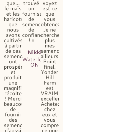
que...
trouvé
voyez
le maïs
un
est ce
et les
fournisseur
que
haricots
de
vous
que
semences
obtenez...
nous
de
Je ne
avons
confiance
chercherai
cultivés
! »
plus
à partir
mes
de ces
semences
Nikki
semences
ailleurs.
Waterloo,
ont
Point
ON
prospéré
final.
et
Yonder
produit
Hill
une
Farm
magnifique
est
récolte
VRAIMENT
! Merci
excellent.
beaucoup
Achetez
de
chez
fournir
eux et
des
vous
semences
comprendrez
d'aussi
ce que