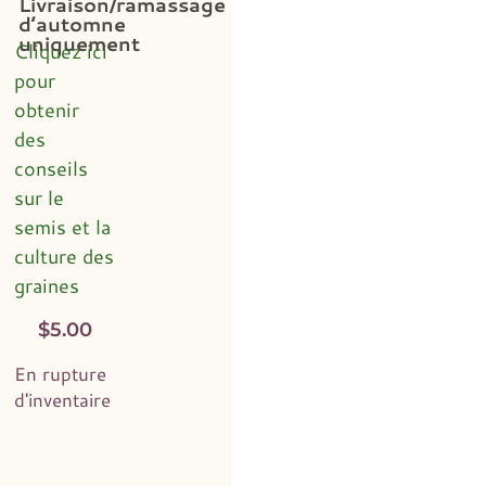
Livraison/ramassage
d’automne
uniquement
Cliquez ici
pour
obtenir
des
conseils
sur le
semis et la
culture des
graines
$
5.00
En rupture
d'inventaire