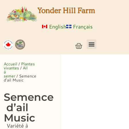
English
Français
Semences de légumes + céréales
Semences d’herbes et de fleurs
Semences en vrac
Plantes vivantes
Accueil
/
Plantes
vivantes
/
Ail
à
semer
/ Semence
d’ail Music
Semence
d’ail
Music
Variété à