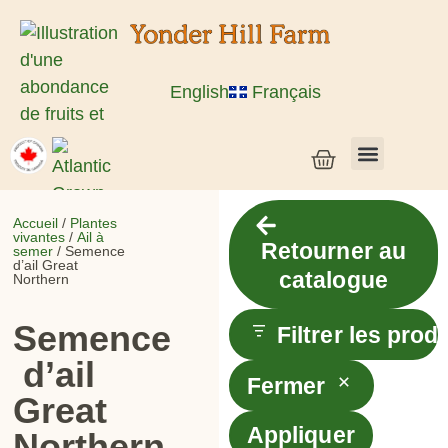
English
Français
Semences de légumes + céréales
Semences d’herbes et de fleurs
Semences en vrac
Plantes vivantes
Accueil
/
Plantes
vivantes
/
Ail à
Retourner au
semer
/ Semence
d’ail Great
catalogue
Northern
Semence
Filtrer les prod
d’ail
Fermer
Great
Appliquer
Northern