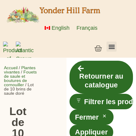
English
Français
Semences de légumes + céréales
Semences d’herbes et de fleurs
Semences en vrac
Plantes vivantes
Accueil
/
Plantes
vivantes
/
Fouets
Retourner au
de saule et
boutures de
catalogue
cornouiller
/ Lot
de 10 brins de
saule doré
Filtrer les prod
Lot
Fermer
de
10
Appliquer