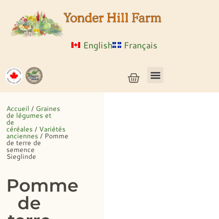
English
Français
Semences de légumes + céréales
Semences d’herbes et de fleurs
Semences en vrac
Plantes vivantes
Accueil
/
Graines
de légumes et
de
céréales
/
Variétés
anciennes
/ Pomme
de terre de
semence
Sieglinde
Pomme
de