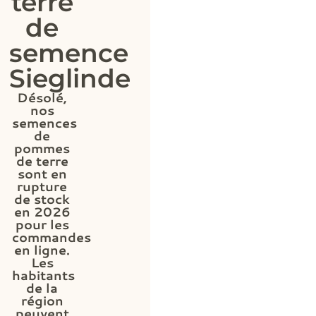
terre
de
semence
Sieglinde
Désolé,
nos
semences
de
pommes
de terre
sont en
rupture
de stock
en 2026
pour les
commandes
en ligne.
Les
habitants
de la
région
peuvent