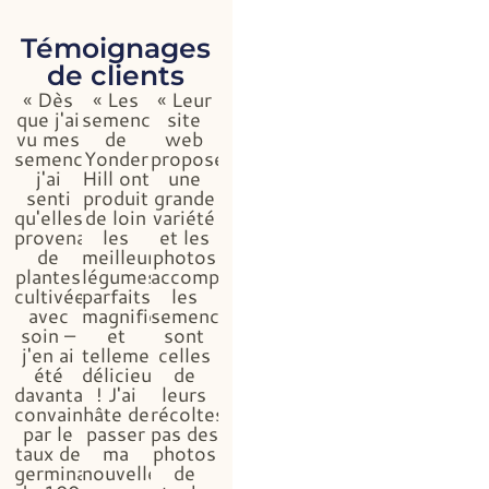
Témoignages
de clients
« Dès
« Les
« Leur
que j'ai
semences
site
vu mes
de
web
semences,
Yonder
propose
j'ai
Hill ont
une
senti
produit
grande
qu'elles
de loin
variété
provenaient
les
et les
de
meilleurs
photos
plantes
légumes,
accompagnant
cultivées
parfaits,
les
avec
magnifiques
semences
soin –
et
sont
j'en ai
tellement
celles
été
délicieux
de
davantage
! J'ai
leurs
convaincue
hâte de
récoltes,
par le
passer
pas des
taux de
ma
photos
germination
nouvelle
de