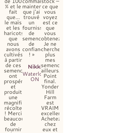
de 100
commande,
stock –
% et le
maintenant
ce que
fait
que j'ai
vous
que...
trouvé
voyez
le maïs
un
est ce
et les
fournisseur
que
haricots
de
vous
que
semences
obtenez...
nous
de
Je ne
avons
confiance
chercherai
cultivés
! »
plus
à partir
mes
de ces
semences
Nikki
semences
ailleurs.
Waterloo,
ont
Point
ON
prospéré
final.
et
Yonder
produit
Hill
une
Farm
magnifique
est
récolte
VRAIMENT
! Merci
excellent.
beaucoup
Achetez
de
chez
fournir
eux et