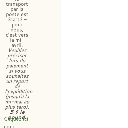
transport
par la
poste est
écarté –
pour
nous,
c’est vers
la mi-
avril.
Veuillez
préciser
lors du
paiement
si vous
souhaitez
un report
de
l’expédition
(jusqu’à la
mi-mai au
plus tard).
5 $ le
pound.
Cliquez ici
pour