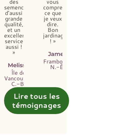
des
vous
semences
comprendrez
d'aussi
ce que
grande
je veux
qualité,
dire.
et un
Bon
excellent
jardinage
service
! »
aussi !
»
James
Framboise,
Melissa
N.-É.
Île de
Vancouver,
C.-B.
Lire tous les
témoignages