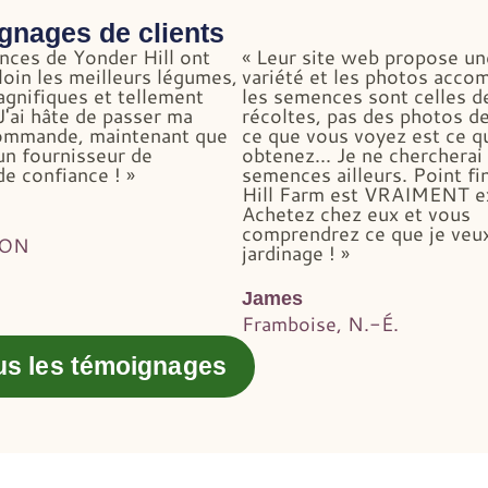
gnages de clients
nces de Yonder Hill ont
« Leur site web propose u
loin les meilleurs légumes,
variété et les photos acco
agnifiques et tellement
les semences sont celles d
 J'ai hâte de passer ma
récoltes, pas des photos d
ommande, maintenant que
ce que vous voyez est ce q
 un fournisseur de
obtenez... Je ne chercherai
e confiance ! »
semences ailleurs. Point fi
Hill Farm est VRAIMENT ex
Achetez chez eux et vous
comprendrez ce que je veux
 ON
jardinage ! »
James
Framboise, N.-É.
ous les témoignages