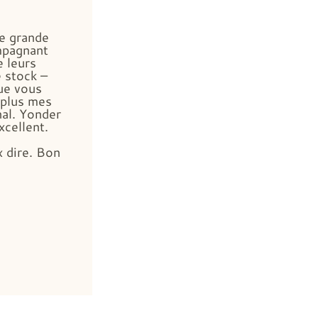
ne grande
mpagnant
e leurs
e stock –
ue vous
 plus mes
nal. Yonder
cellent.
 dire. Bon