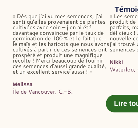
Témoi
« Dès que j'ai vu mes semences, j'ai
« Les seme
senti qu'elles provenaient de plantes
produit de 
cultivées avec soin – j'en ai été
parfaits, m
davantage convaincue par le taux de
délicieux !
germination de 100 % et le fait que...
nouvelle c
le maïs et les haricots que nous avons
j'ai trouvé
cultivés à partir de ces semences ont
semences d
prospéré et produit une magnifique
récolte ! Merci beaucoup de fournir
Nikki
des semences d'aussi grande qualité,
Waterloo,
et un excellent service aussi ! »
Melissa
Île de Vancouver, C.-B.
Lire t