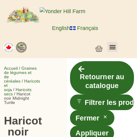
English
Français
Semences de légumes + céréales
Semences d’herbes et de fleurs
Semences en vrac
Plantes vivantes
Accueil
/
Graines
de légumes et
Retourner au
de
céréales
/
Haricots
catalogue
et
soja
/
Haricots
secs
/ Haricot
noir Midnight
Filtrer les prod
Turtle
Fermer
Haricot
noir
Appliquer