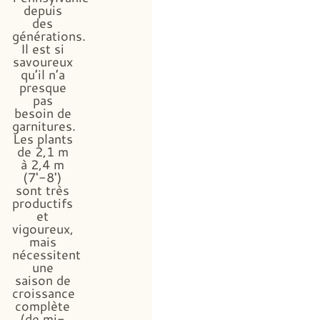
depuis
des
générations.
Il est si
savoureux
qu’il n’a
presque
pas
besoin de
garnitures.
Les plants
de 2,1 m
à 2,4 m
(7′-8′)
sont très
productifs
et
vigoureux,
mais
nécessitent
une
saison de
croissance
complète
(de mi-