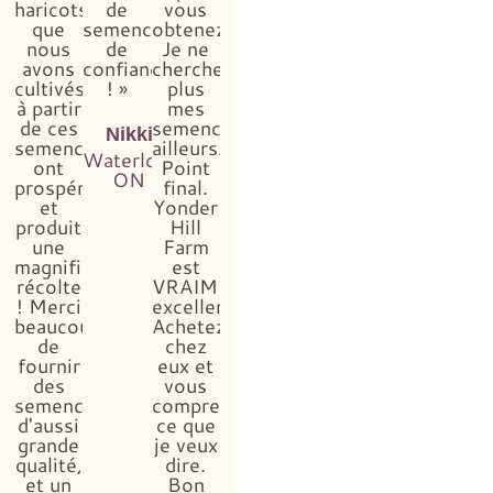
haricots
de
vous
que
semences
obtenez...
nous
de
Je ne
avons
confiance
chercherai
cultivés
! »
plus
à partir
mes
de ces
semences
Nikki
semences
ailleurs.
Waterloo,
ont
Point
ON
prospéré
final.
et
Yonder
produit
Hill
une
Farm
magnifique
est
récolte
VRAIMENT
! Merci
excellent.
beaucoup
Achetez
de
chez
fournir
eux et
des
vous
semences
comprendrez
d'aussi
ce que
grande
je veux
qualité,
dire.
et un
Bon