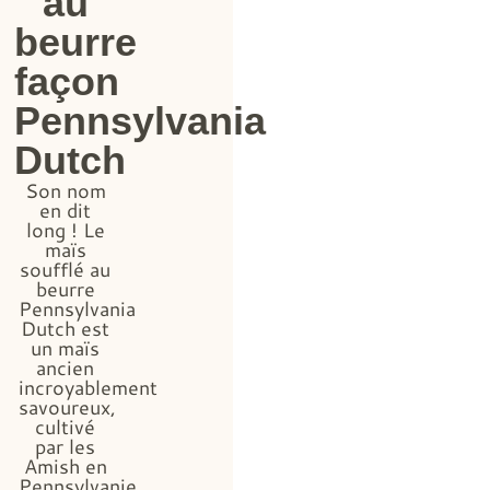
au
beurre
façon
Pennsylvania
Dutch
Son nom
en dit
long ! Le
maïs
soufflé au
beurre
Pennsylvania
Dutch est
un maïs
ancien
incroyablement
savoureux,
cultivé
par les
Amish en
Pennsylvanie