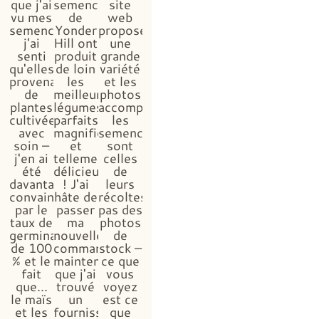
que j'ai
semences
site
vu mes
de
web
semences,
Yonder
propose
j'ai
Hill ont
une
senti
produit
grande
qu'elles
de loin
variété
provenaient
les
et les
de
meilleurs
photos
plantes
légumes,
accompagnant
cultivées
parfaits,
les
avec
magnifiques
semences
soin –
et
sont
j'en ai
tellement
celles
été
délicieux
de
davantage
! J'ai
leurs
convaincue
hâte de
récoltes,
par le
passer
pas des
taux de
ma
photos
germination
nouvelle
de
de 100
commande,
stock –
% et le
maintenant
ce que
fait
que j'ai
vous
que...
trouvé
voyez
le maïs
un
est ce
et les
fournisseur
que