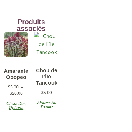
Produits
associés
Chou de
Amarante
l’île
Opopeo
Tancook
$
5.00
–
$
5.00
$
20.00
Ajouter Au
Choix Des
Panier
Options