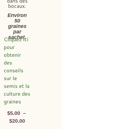
dans des
bocaux.
Environ
50
graines
par
sachet.
Cliquez ici
pour
obtenir
des
conseils
sur le
semis et la
culture des
graines
$
5.00
–
$
20.00