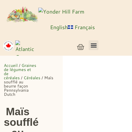
English
Français
Semences de légumes + céréales
Semences d’herbes et de fleurs
Semences en vrac
Plantes vivantes
Accueil
/
Graines
de légumes et
de
céréales
/
Céréales
/ Maïs
soufflé au
beurre façon
Pennsylvania
Dutch
Maïs
soufflé