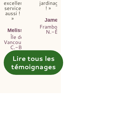
excellent
jardinage
service
! »
aussi !
»
James
Framboise,
Melissa
N.-É.
Île de
Vancouver,
C.-B.
Lire tous les
témoignages