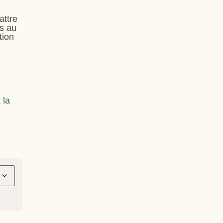
attre
es au
tion
 la