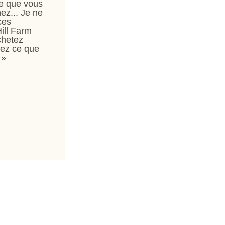
ce que vous
ez... Je ne
ces
Hill Farm
chetez
rez ce que
 »