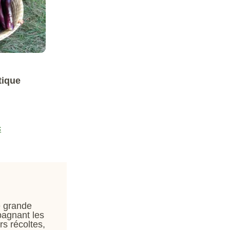
tique
s
e grande
pagnant les
s récoltes,