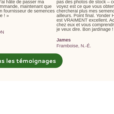
 J'ai hâte de passer ma
pas des photos de stock – 
ommande, maintenant que
voyez est ce que vous obten
 un fournisseur de semences
chercherai plus mes semen
e ! »
ailleurs. Point final. Yonder 
est VRAIMENT excellent. A
chez eux et vous comprend
je veux dire. Bon jardinage !
ON
James
Framboise, N.-É.
us les témoignages