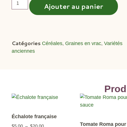
Ajouter au panier
Catégories
Céréales
,
Graines en vrac
,
Variétés
anciennes
Prod
Échalote française
Tomate Roma pour
$
5.00
–
$
20.00