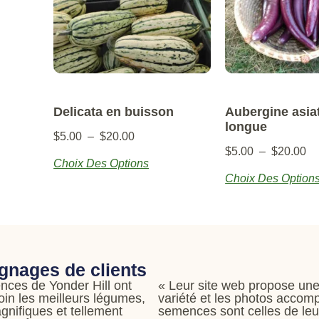
Delicata en buisson
Aubergine asia
longue
$
5.00
–
$
20.00
$
5.00
–
$
20.00
Choix Des Options
Choix Des Option
gnages de clients
nces de Yonder Hill ont
« Leur site web propose un
loin les meilleurs légumes,
variété et les photos accom
agnifiques et tellement
semences sont celles de leur