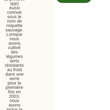
spp)
Aussi
connue
sous le
nom de
roquette
sauvage.
Lorsque
nous
avons
cultivé
des
légumes
verts
résistants
au froid
dans une
serre
pour la
première
fois en
2003,
nous
avons
inclus la