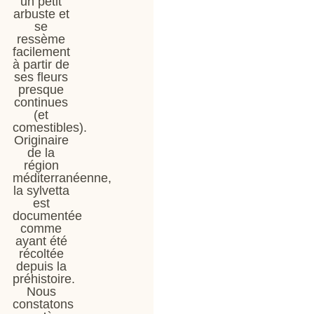
un petit
arbuste et
se
ressème
facilement
à partir de
ses fleurs
presque
continues
(et
comestibles).
Originaire
de la
région
méditerranéenne,
la sylvetta
est
documentée
comme
ayant été
récoltée
depuis la
préhistoire.
Nous
constatons