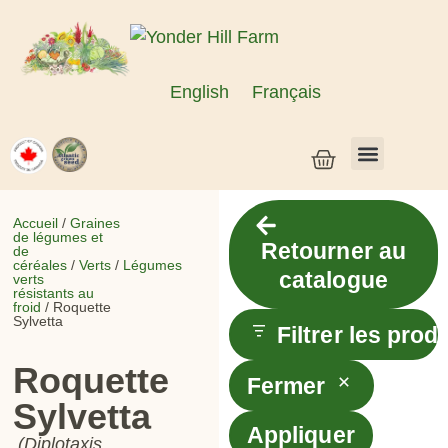
English
Français
Semences de légumes + céréales
Semences d’herbes et de fleurs
Semences en vrac
Plantes vivantes
Accueil
/
Graines
de légumes et
Retourner au
de
céréales
/
Verts
/
Légumes
catalogue
verts
résistants au
froid
/ Roquette
Sylvetta
Filtrer les prod
Roquette
Fermer
Sylvetta
Appliquer
(Diplotaxis