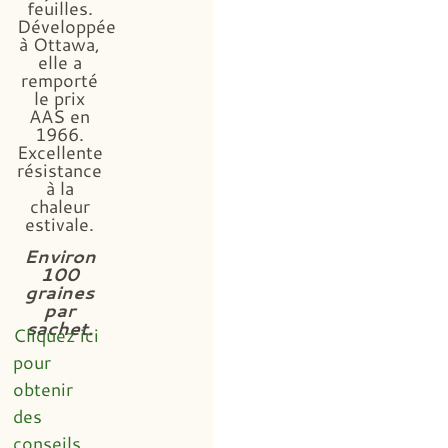
feuilles.
Développée
à Ottawa,
elle a
remporté
le prix
AAS en
1966.
Excellente
résistance
à la
chaleur
estivale.
Environ
100
graines
par
sachet.
Cliquez ici
pour
obtenir
des
conseils