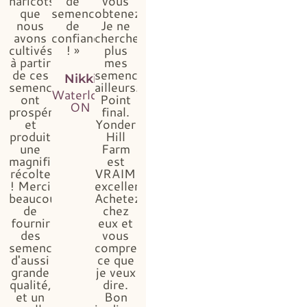
haricots
de
vous
que
semences
obtenez...
nous
de
Je ne
avons
confiance
chercherai
cultivés
! »
plus
à partir
mes
de ces
semences
Nikki
semences
ailleurs.
Waterloo,
ont
Point
ON
prospéré
final.
et
Yonder
produit
Hill
une
Farm
magnifique
est
récolte
VRAIMENT
! Merci
excellent.
beaucoup
Achetez
de
chez
fournir
eux et
des
vous
semences
comprendrez
d'aussi
ce que
grande
je veux
qualité,
dire.
et un
Bon