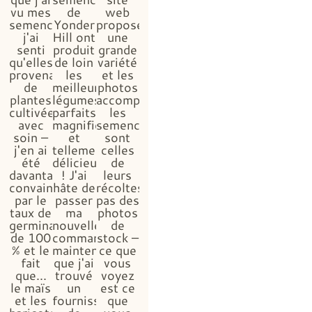
vu mes
de
web
semences,
Yonder
propose
j'ai
Hill ont
une
senti
produit
grande
qu'elles
de loin
variété
provenaient
les
et les
de
meilleurs
photos
plantes
légumes,
accompagnant
cultivées
parfaits,
les
avec
magnifiques
semences
soin –
et
sont
j'en ai
tellement
celles
été
délicieux
de
davantage
! J'ai
leurs
convaincue
hâte de
récoltes,
par le
passer
pas des
taux de
ma
photos
germination
nouvelle
de
de 100
commande,
stock –
% et le
maintenant
ce que
fait
que j'ai
vous
que...
trouvé
voyez
le maïs
un
est ce
et les
fournisseur
que