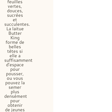
feuilles
vertes,
douces,
sucrées
et
succulentes.
La laitue
Butter
King
forme de
belles
têtes si
elle a
suffisamment
d’espace
pour
pousser,
ou vous
pouvez la
semer
plus
densément
pour
obtenir
de jeunes