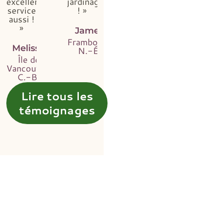
excellent
jardinage
service
! »
aussi !
»
James
Framboise,
Melissa
N.-É.
Île de
Vancouver,
C.-B.
Lire tous les
témoignages