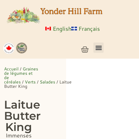
English
Français
Semences de légumes + céréales
Semences d’herbes et de fleurs
Semences en vrac
Plantes vivantes
Accueil
/
Graines
de légumes et
de
céréales
/
Verts
/
Salades
/ Laitue
Butter King
Laitue
Butter
King
Immenses