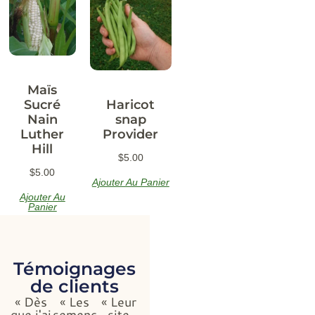
Maïs
Sucré
Haricot
Nain
snap
Luther
Provider
Hill
$
5.00
$
5.00
Ajouter Au Panier
Ajouter Au
Panier
Témoignages
de clients
« Dès
« Les
« Leur
que j'ai
semences
site