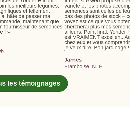
nces de Yonder Hill ont
« Leur site web propose un
loin les meilleurs légumes,
variété et les photos accom
agnifiques et tellement
semences sont celles de leur
 J'ai hâte de passer ma
pas des photos de stock – 
ommande, maintenant que
voyez est ce que vous obten
 un fournisseur de semences
chercherai plus mes semen
e ! »
ailleurs. Point final. Yonder 
est VRAIMENT excellent. A
chez eux et vous comprend
je veux dire. Bon jardinage !
ON
James
Framboise, N.-É.
ous les témoignages