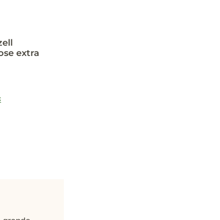
ell
ose extra
s