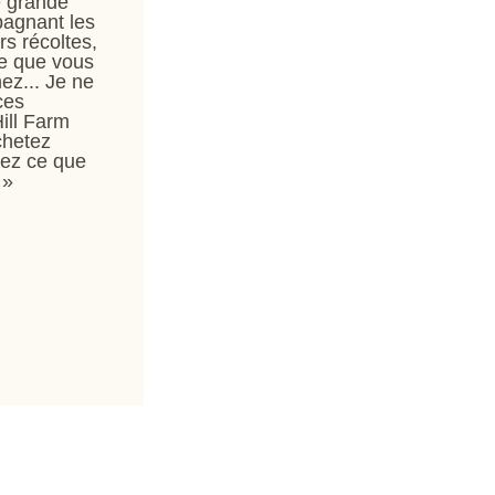
e grande
pagnant les
s récoltes,
ce que vous
ez... Je ne
ces
Hill Farm
chetez
rez ce que
 »