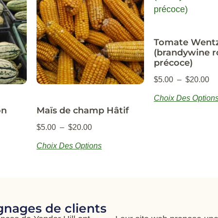
Tomate Wentz
(brandywine r
précoce)
$
5.00
–
$
20.00
Choix Des Option
on
Maïs de champ Hâtif
$
5.00
–
$
20.00
Choix Des Options
nages de clients