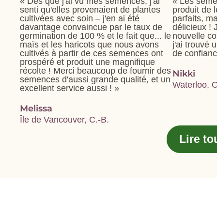
« Dès que j'ai vu mes semences, j'ai
« Les seme
senti qu'elles provenaient de plantes
produit de 
cultivées avec soin – j'en ai été
parfaits, m
davantage convaincue par le taux de
délicieux !
germination de 100 % et le fait que... le
nouvelle c
maïs et les haricots que nous avons
j'ai trouvé
cultivés à partir de ces semences ont
de confianc
prospéré et produit une magnifique
récolte ! Merci beaucoup de fournir des
Nikki
semences d'aussi grande qualité, et un
Waterloo, 
excellent service aussi ! »
Melissa
Île de Vancouver, C.-B.
Lire t