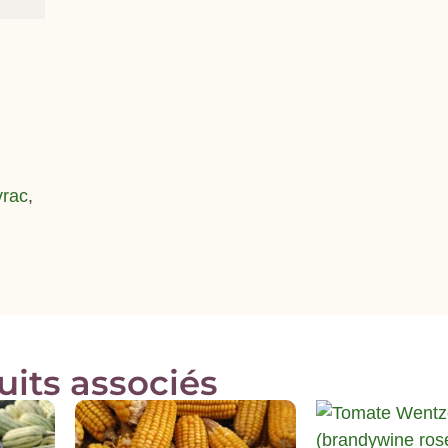
vrac
,
uits associés