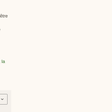
être
e
 la