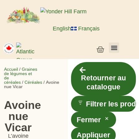
English
Français
Semences de légumes + céréales
Semences d’herbes et de fleurs
Semences en vrac
Plantes vivantes
Accueil
/
Graines
de légumes et
Retourner au
de
céréales
/
Céréales
/ Avoine
catalogue
nue Vicar
Avoine
Filtrer les prod
nue
Fermer
Vicar
Appliquer
L’avoine