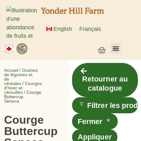
English
Français
Semences de légumes + céréales
Semences d’herbes et de fleurs
Semences en vrac
Plantes vivantes
Accueil
/
Graines
de légumes et
Retourner au
de
céréales
/
Courges
catalogue
d'hiver et
citrouilles
/ Courge
Buttercup
Seneca
Filtrer les prod
Courge
Fermer
Buttercup
Appliquer