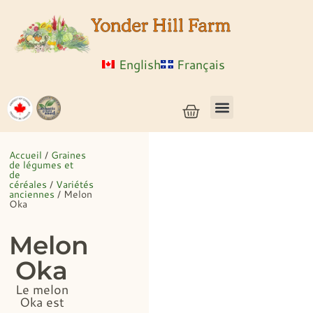
English
Français
Semences de légumes + céréales
Semences d’herbes et de fleurs
Semences en vrac
Plantes vivantes
Accueil
/
Graines
de légumes et
de
céréales
/
Variétés
anciennes
/ Melon
Oka
Melon
Oka
Le melon
Oka est