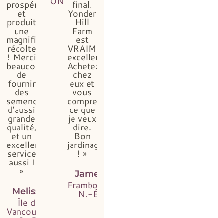
ON
prospéré
final.
et
Yonder
produit
Hill
une
Farm
magnifique
est
récolte
VRAIMENT
! Merci
excellent.
beaucoup
Achetez
de
chez
fournir
eux et
des
vous
semences
comprendrez
d'aussi
ce que
grande
je veux
qualité,
dire.
et un
Bon
excellent
jardinage
service
! »
aussi !
»
James
Framboise,
Melissa
N.-É.
Île de
Vancouver,