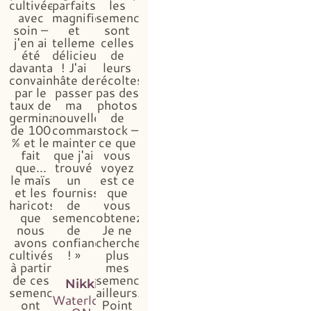
cultivées
parfaits,
les
avec
magnifiques
semences
soin –
et
sont
j'en ai
tellement
celles
été
délicieux
de
davantage
! J'ai
leurs
convaincue
hâte de
récoltes,
par le
passer
pas des
taux de
ma
photos
germination
nouvelle
de
de 100
commande,
stock –
% et le
maintenant
ce que
fait
que j'ai
vous
que...
trouvé
voyez
le maïs
un
est ce
et les
fournisseur
que
haricots
de
vous
que
semences
obtenez...
nous
de
Je ne
avons
confiance
chercherai
cultivés
! »
plus
à partir
mes
de ces
semences
Nikki
semences
ailleurs.
Waterloo,
ont
Point