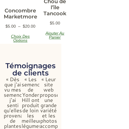
Chou de
l’île
Concombre
Tancook
Marketmore
$
5.00
$
5.00
–
$
20.00
Ajouter Au
Choix Des
Panier
Options
Témoignages
de clients
« Dès
« Les
« Leur
que j'ai
semences
site
vu mes
de
web
semences,
Yonder
propose
j'ai
Hill ont
une
senti
produit
grande
qu'elles
de loin
variété
provenaient
les
et les
de
meilleurs
photos
plantes
légumes,
accompagnant