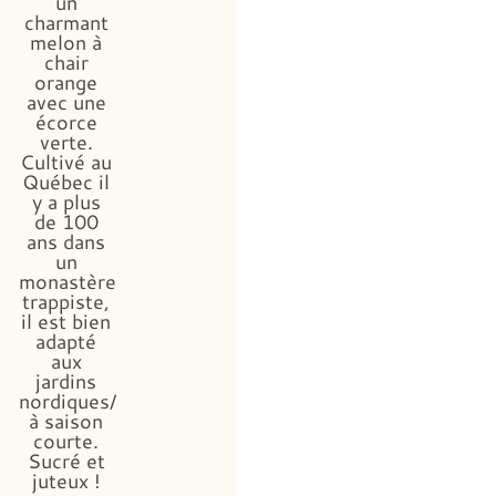
un
charmant
melon à
chair
orange
avec une
écorce
verte.
Cultivé au
Québec il
y a plus
de 100
ans dans
un
monastère
trappiste,
il est bien
adapté
aux
jardins
nordiques/
à saison
courte.
Sucré et
juteux !