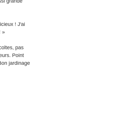
ssi grande
cieux ! J'ai
! »
coltes, pas
eurs. Point
Bon jardinage