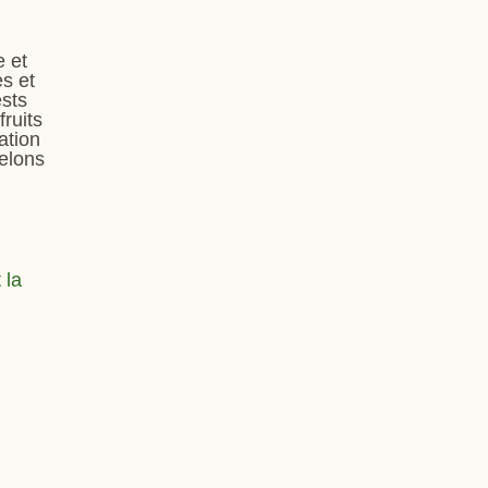
e et
s et
ests
fruits
ation
elons
 la