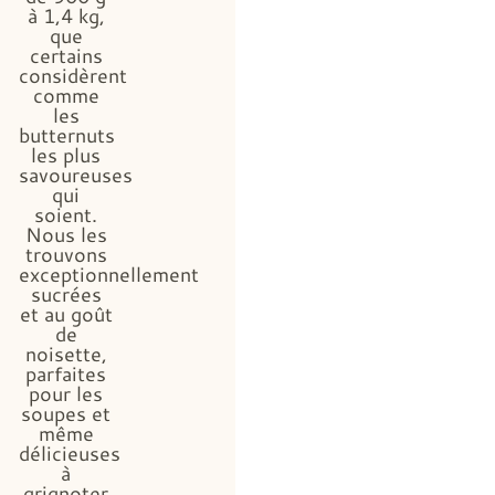
à 1,4 kg,
que
certains
considèrent
comme
les
butternuts
les plus
savoureuses
qui
soient.
Nous les
trouvons
exceptionnellement
sucrées
et au goût
de
noisette,
parfaites
pour les
soupes et
même
délicieuses
à
grignoter