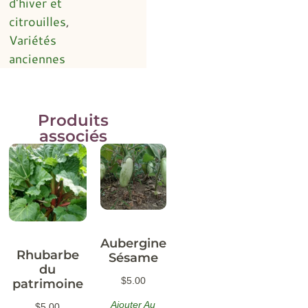
d'hiver et
citrouilles
,
Variétés
anciennes
Produits
associés
Aubergine
Rhubarbe
Sésame
du
$
5.00
patrimoine
Ajouter Au
$
5.00