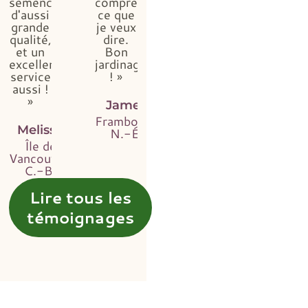
semences
comprendrez
d'aussi
ce que
grande
je veux
qualité,
dire.
et un
Bon
excellent
jardinage
service
! »
aussi !
»
James
Framboise,
Melissa
N.-É.
Île de
Vancouver,
C.-B.
Lire tous les
témoignages