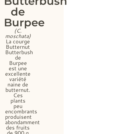
Butterbush
de
Burpee
(C.
moschata)
La courge
Butternut
Butterbush
de
Burpee
est une
excellente
variété
naine de
butternut.
Ces
plants
peu
encombrants
produisent
abondamment
des fruits
de 900 g