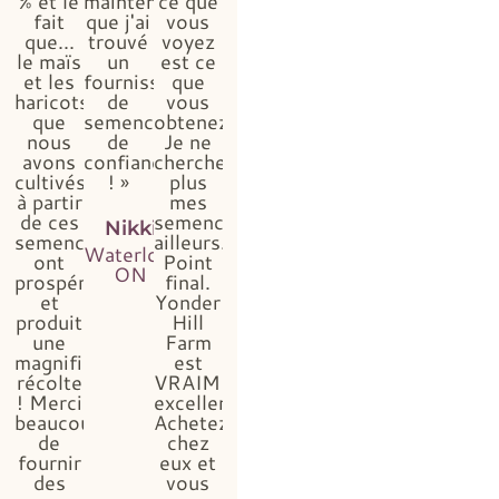
% et le
maintenant
ce que
fait
que j'ai
vous
que...
trouvé
voyez
le maïs
un
est ce
et les
fournisseur
que
haricots
de
vous
que
semences
obtenez...
nous
de
Je ne
avons
confiance
chercherai
cultivés
! »
plus
à partir
mes
de ces
semences
Nikki
semences
ailleurs.
Waterloo,
ont
Point
ON
prospéré
final.
et
Yonder
produit
Hill
une
Farm
magnifique
est
récolte
VRAIMENT
! Merci
excellent.
beaucoup
Achetez
de
chez
fournir
eux et
des
vous