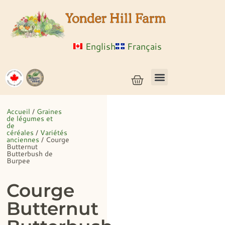
English
Français
Semences de légumes + céréales
Semences d’herbes et de fleurs
Semences en vrac
Plantes vivantes
Accueil
/
Graines
de légumes et
de
céréales
/
Variétés
anciennes
/ Courge
Butternut
Butterbush de
Burpee
Courge
Butternut