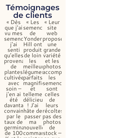
Témoignages
de clients
« Dès
« Les
« Leur
que j'ai
semences
site
vu mes
de
web
semences,
Yonder
propose
j'ai
Hill ont
une
senti
produit
grande
qu'elles
de loin
variété
provenaient
les
et les
de
meilleurs
photos
plantes
légumes,
accompagnant
cultivées
parfaits,
les
avec
magnifiques
semences
soin –
et
sont
j'en ai
tellement
celles
été
délicieux
de
davantage
! J'ai
leurs
convaincue
hâte de
récoltes,
par le
passer
pas des
taux de
ma
photos
germination
nouvelle
de
de 100
commande,
stock –