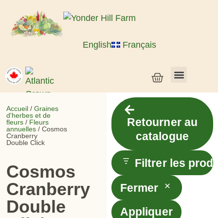
English
Français
Semences de légumes + céréales
Semences d’herbes et de fleurs
Semences en vrac
Plantes vivantes
Accueil
/
Graines
d'herbes et de
Retourner au
fleurs
/
Fleurs
annuelles
/ Cosmos
catalogue
Cranberry
Double Click
Filtrer les prod
Cosmos
Cranberry
Fermer
Double
Appliquer