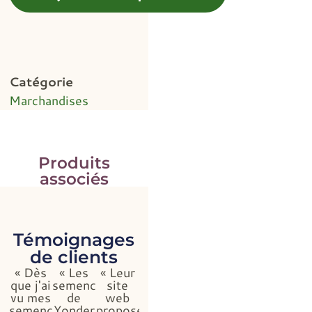
Catégorie
Marchandises
Produits
associés
Témoignages
de clients
« Dès
« Les
« Leur
que j'ai
semences
site
vu mes
de
web
semences,
Yonder
propose