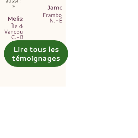
aussi !
»
James
Framboise,
Melissa
N.-É.
Île de
Vancouver,
C.-B.
Lire tous les
témoignages