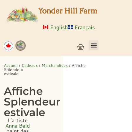
English
Français
Semences de légumes + céréales
Semences d’herbes et de fleurs
Semences en vrac
Plantes vivantes
Accueil
/
Cadeaux
/
Marchandises
/ Affiche
Splendeur
estivale
Affiche
Splendeur
estivale
L’artiste
Anna Bald
peint des