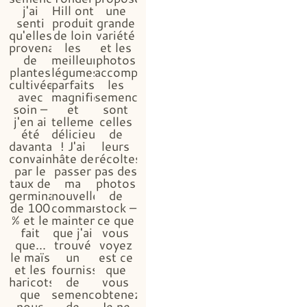
j'ai
Hill ont
une
senti
produit
grande
qu'elles
de loin
variété
provenaient
les
et les
de
meilleurs
photos
plantes
légumes,
accompagnant
cultivées
parfaits,
les
avec
magnifiques
semences
soin –
et
sont
j'en ai
tellement
celles
été
délicieux
de
davantage
! J'ai
leurs
convaincue
hâte de
récoltes,
par le
passer
pas des
taux de
ma
photos
germination
nouvelle
de
de 100
commande,
stock –
% et le
maintenant
ce que
fait
que j'ai
vous
que...
trouvé
voyez
le maïs
un
est ce
et les
fournisseur
que
haricots
de
vous
que
semences
obtenez...
nous
de
Je ne