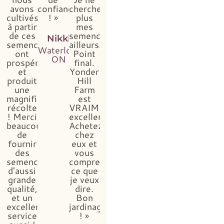
avons
confiance
chercherai
cultivés
! »
plus
à partir
mes
de ces
semences
Nikki
semences
ailleurs.
Waterloo,
ont
Point
ON
prospéré
final.
et
Yonder
produit
Hill
une
Farm
magnifique
est
récolte
VRAIMENT
! Merci
excellent.
beaucoup
Achetez
de
chez
fournir
eux et
des
vous
semences
comprendrez
d'aussi
ce que
grande
je veux
qualité,
dire.
et un
Bon
excellent
jardinage
service
! »